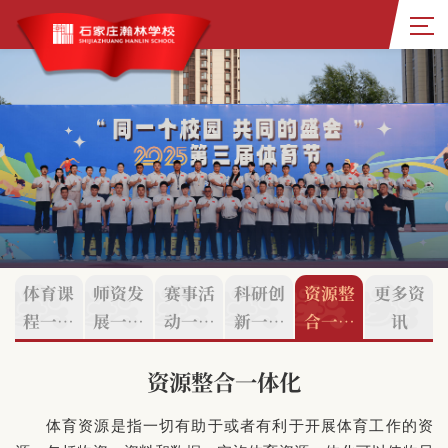
体育课
师资发
赛事活
科研创
资源整
更多资
程一体
展一体
动一体
新一体
合一体
讯
化
化
化
化
化
资源整合一体化
体育资源是指一切有助于或者有利于开展体育工作的资